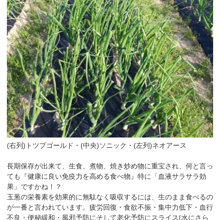
(右列)トツプゴールド・(中央)ソニック・(左列)ネオアース
長期保存が出来て、生食、煮物、焼き炒め物に重宝され、何と言っ
ても『健康に良い免疫力を高める食べ物』特に「血液サラサラ効
果」ですかね！？
玉葱の栄養素を効果的に無駄なく吸収するには、生のまま食べるの
が一番と言われています。疲労回復・食欲不振・集中力低下・血行
不良・便秘緩和・風邪予防にそして老化予防にスライス(水にさら