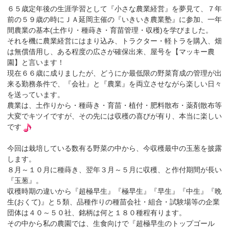
６５歳定年後の生涯学習として『小さな農業経営』を夢見て、７年
前の５９歳の時にＪＡ延岡主催の『いきいき農業塾』に参加、一年
間農業の基本(土作り・種蒔き・育苗管理・収穫)を学びました。
それを機に農業経営にはまり込み、トラクター・軽トラを購入、畑
は無償借用し、ある程度の広さが確保出来、屋号を【マッキー農
園】と言います！
現在６６歳に成りましたが、どうにか最低限の野菜育成の管理が出
来る勤務条件で、『会社』と『農業』を両立させながら楽しい日々
を送っています。
農業は、土作りから・種蒔き・育苗・植付・肥料散布・薬剤散布等
大変でキツイですが、その先には収穫の喜びが有り、本当に楽しい
です
今回は栽培している数有る野菜の中から、今収穫最中の玉葱を披露
します。
８月～１０月に種蒔き、翌年３月～５月に収穫、と作付期間が長い
『玉葱』。
収穫時期の違いから『超極早生』『極早生』『早生』『中生』『晩
生(おくて)』と５類、品種作りの種苗会社・組合・試験場等の企業
団体は４０～５０社、銘柄は何と１８０種程有ります。
その中から私の農園では、生食向けで『超極早生のトップゴール