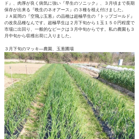
ド』、肉厚が良く病気に強い『早生のソニック』、３月頃まで長期
保存が出来る『晩生のネオアース』の３種を植え付けました。
ＪＡ延岡の『空飛ぶ玉葱』の品種は超極早生の『トップゴールド』
の改良品種なんです。超極早生は２月下旬から１玉１５０円程度で
市場に出回り、一般的なピークは３月中旬からです。私の農園も３
月中旬から収穫出荷に入りました。
３月下旬のマッキ―農園、玉葱圃場