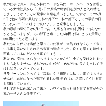
私の仕事は月末・月初が特にハードな為に、ホームページを管理し
ている女性社員から「5月2日の原稿の締切日を別の人と入れ替え
しましょうか？」との配慮の言葉を貰いました。ですが、この5月
2日は他の部署に異動する私の部下の、私の部下としての最後の日
だったので「このままで良いよ。」と返事をしました。
私の原稿の締切日が5月2日であった事も何かの縁(因縁!?!?笑)なの
かとも思いますが、その部下と過ごした5年間は私にとって貴重な
5年間だったと思います。
私たちの世代では当然と思っていた事が、当然ではなくなって来て
いる事を思い知らされる出来事の連続でした。良くも悪くも時代は
変化しているのだという事でしょう…。
私はその流れに逆らうつもりはありませんが、全てを受け入れるつ
もりもありません。それぞれの世代が、それぞれの良さを出して行
ければ良いと思っています。
サラリーマンにとっては『異動』や『転勤』は珍しい事ではありま
せんが、異動になった部下が新しい部署で(は)、活躍してくれる事
を期待しています。
そして新たに配属されて来た、カワイイ新入社員を育てる事が今の
私の一番大きな仕事です。