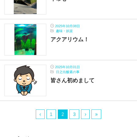
2025年10月08日
趣味・娯楽
アクアリウム！
2025年10月01日
日之出酸素の事
皆さん初めまして
‹
1
2
3
›
»