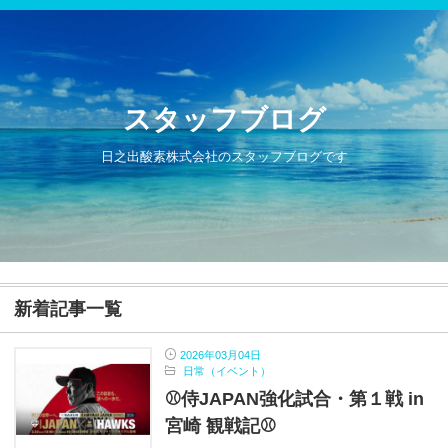
スタッフブログ
日之出酸素株式会社のスタッフブログです
新着記事一覧
2026年03月04日
日常（イベント）
⚾侍JAPAN強化試合・第１戦 in
宮崎 観戦記⚾