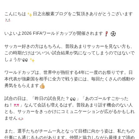
こんにちは
日之出酸素ブログをご覧頂きありがとうございます
いよいよ2026 FIFAワールドカップが開催されます
サッカー好きの方はもちろん、普段あまりサッカーを見ない方も、
この時期だけはついつい試合結果が気になってしまうのではないで
しょうか
ワールドカップは、世界中が熱狂する4年に一度のお祭りです。日
本代表が強豪国を相手に全力で戦う姿には、毎回たくさんの感動や
勇気をもらえます
試合の日は、「昨日の試合見た？
」「あのゴールすごかった
ね！
」なんて会話も増えるはず。普段あまり話す機会のない人
とも、サッカーをきっかけにコミュニケーションが広がるかもしれ
ません
また、選手たちがチーム一丸となって目標に向かう姿は、私たちの
仕事にも通じるものがあります。仲間と協力しながら最後まで諦め