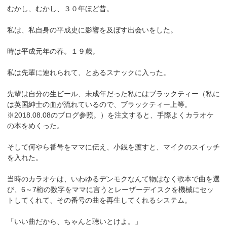
むかし、むかし、３０年ほど昔。
私は、私自身の平成史に影響を及ぼす出会いをした。
時は平成元年の春。１９歳。
私は先輩に連れられて、とあるスナックに入った。
先輩は自分の生ビール、未成年だった私にはブラックティー（私に
は英国紳士の血が流れているので、ブラックティー上等。
※2018.08.08のブログ参照。）を注文すると、手際よくカラオケ
の本をめくった。
そして何やら番号をママに伝え、小銭を渡すと、マイクのスイッチ
を入れた。
当時のカラオケは、いわゆるデンモクなんて物はなく歌本で曲を選
び、6～7桁の数字をママに言うとレーザーデイスクを機械にセッ
トしてくれて、その番号の曲を再生してくれるシステム。
「いい曲だから、ちゃんと聴いとけよ。」