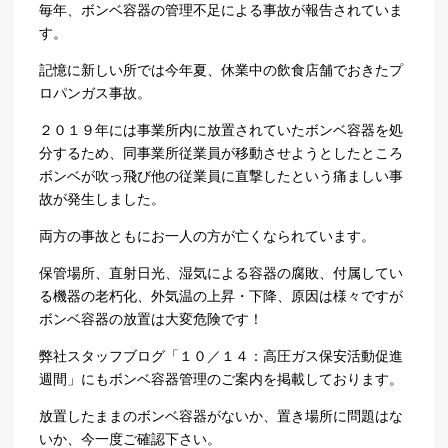
毎年、ボンベ容器の管理不足による事故が報告されていま
す。
記憶に新しい所では今年夏、休業中の飲食店舗でおきたプ
ロパンガス事故。
２０１９年には事業所内に放置されていたボンベ容器を処
分するため、同事業所従業員が移動させようとしたところ
ボンベが吹っ飛び他の従業員に直撃したという痛ましい事
故が発生しました。
両方の事故ともにお一人の方が亡くなられています。
保管場所、直射日光、湿気による容器の腐敗、付属してい
る機器の老朽化、外気温の上昇・下降、原因は様々ですが
ボンベ容器の放置は大変危険です！
弊社スタッフブログ「１０／１４：高圧ガス保安活動促進
週間」にもボンベ容器管理のご案内を掲載しております。
放置したままのボンベ容器がないか、置き場所に問題はな
いか、今一度ご確認下さい。