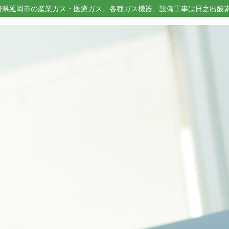
崎県延岡市の産業ガス・医療ガス、各種ガス機器、設備工事は日之出酸