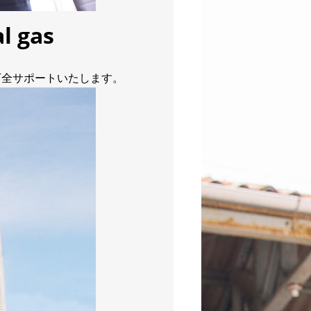
l gas
万全サポートいたします。